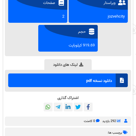
ویراستار
صفحات
2
jozvehcity
حجم
919.69 کیلوبایت
لینک های دانلود
دانلود نسخه pdf
اشتراک گذاری
292 بازدید
0 کامنت
برچسب ها: