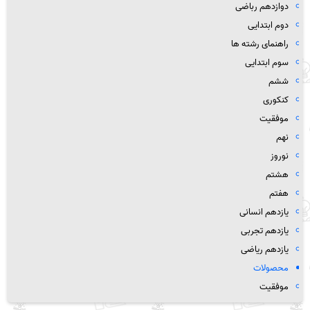
دوازدهم رباضی
دوم ابتدایی
راهنمای رشته ها
سوم ابتدایی
ششم
کنکوری
موفقیت
نهم
نوروز
هشتم
هفتم
یازدهم انسانی
یازدهم تجربی
یازدهم ریاضی
محصولات
موفقیت