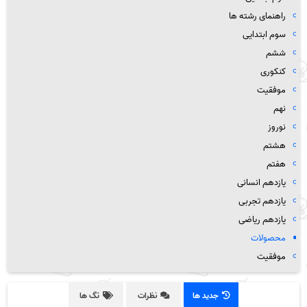
راهنمای رشته ها
سوم ابتدایی
ششم
کنکوری
موفقیت
نهم
نوروز
هشتم
هفتم
یازدهم انسانی
یازدهم تجربی
یازدهم ریاضی
محصولات
موفقیت
جدید ها
نظرات
تگ ها