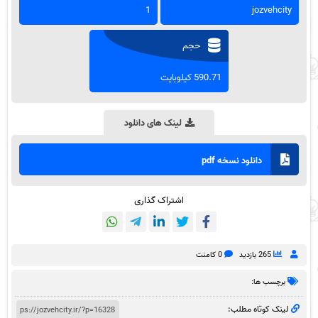
1
jozvehcity
حجم
590.71 کیلوبایت
لینک های دانلود
دانلود نسخه pdf
اشتراک گذاری
265 بازدید
0 کامنت
برچسب ها:
لینک کوتاه مطلب: