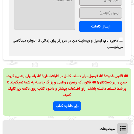
ذخیره نام، ایمیل و وبسایت من در مرورگر برای زمانی که دوباره دیدگاهی
می‌نویسم.
48 قانون قدرت! 48 فرمول برای تسلط کامل بر اطرافیانتان! 48 راه برای رهبری گروه،
جمع و زیر دستانتان! 48 قانون که رهبران واقعی و بزرگ جامعه به شما نمیگویند تا
بر شما تسلط داشته باشند! رای اطلاعات بیشتر و دانلود کتاب روی دکمه زیر کلیک
کنید.
دانلود کتاب
موضوعات