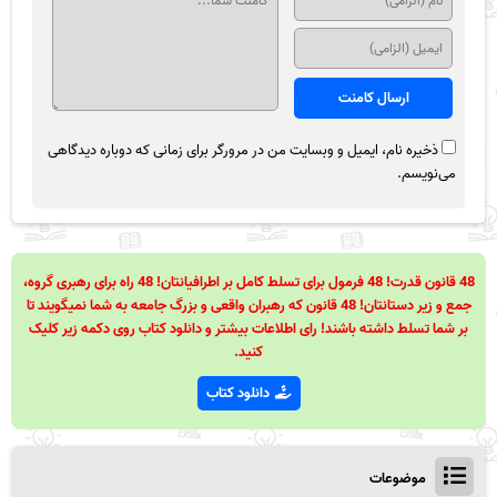
ذخیره نام، ایمیل و وبسایت من در مرورگر برای زمانی که دوباره دیدگاهی
می‌نویسم.
48 قانون قدرت! 48 فرمول برای تسلط کامل بر اطرافیانتان! 48 راه برای رهبری گروه،
جمع و زیر دستانتان! 48 قانون که رهبران واقعی و بزرگ جامعه به شما نمیگویند تا
بر شما تسلط داشته باشند! رای اطلاعات بیشتر و دانلود کتاب روی دکمه زیر کلیک
کنید.
دانلود کتاب
موضوعات