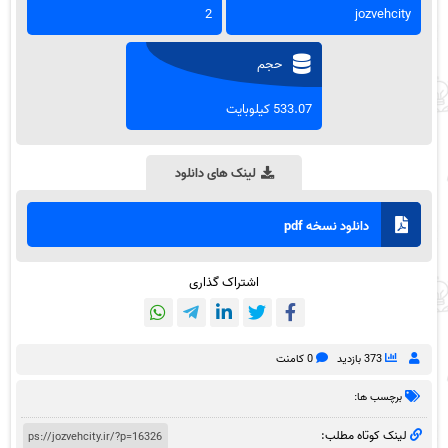
2
jozvehcity
حجم
533.07 کیلوبایت
لینک های دانلود
دانلود نسخه pdf
اشتراک گذاری
373 بازدید
0 کامنت
برچسب ها:
لینک کوتاه مطلب: