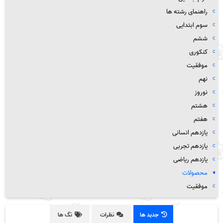
راهنمای رشته ها
سوم ابتدایی
ششم
کنکوری
موفقیت
نهم
نوروز
هشتم
هفتم
یازدهم انسانی
یازدهم تجربی
یازدهم ریاضی
محصولات
موفقیت
جدید ها
نظرات
تگ ها