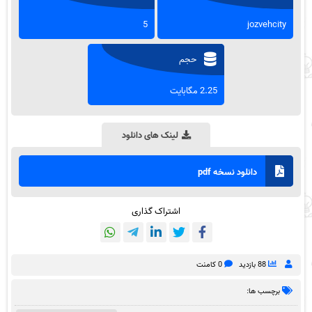
5
jozvehcity
حجم
2.25 مگابایت
لینک های دانلود
دانلود نسخه pdf
اشتراک گذاری
88 بازدید
0 کامنت
برچسب ها: