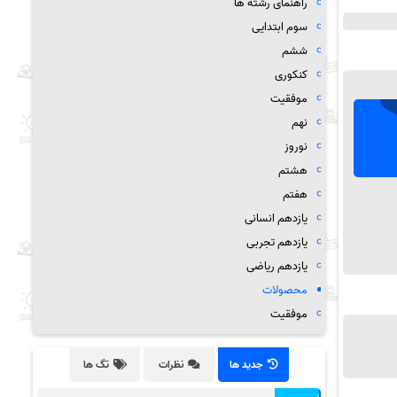
راهنمای رشته ها
سوم ابتدایی
ششم
کنکوری
موفقیت
نهم
نوروز
هشتم
هفتم
یازدهم انسانی
یازدهم تجربی
یازدهم ریاضی
محصولات
موفقیت
جدید ها
نظرات
تگ ها