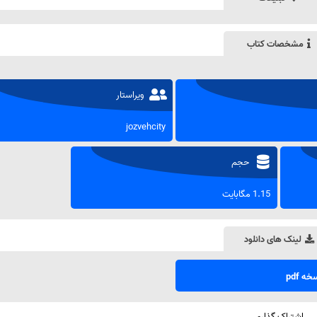
مشخصات کتاب
ویراستار
jozvehcity
حجم
1.15 مگابایت
لینک های دانلود
ه pdf
اشتراک گذاری