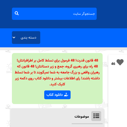
48 قانون قدرت! 48 فرمول برای تسلط کامل بر اطرافیانتان!
46
48 راه برای رهبری گروه، جمع و زیر دستانتان! 48 قانون که
رهبران واقعی و بزرگ جامعه به شما نمیگویند تا بر شما تسلط
داشته باشند! رای اطلاعات بیشتر و دانلود کتاب روی دکمه زیر
کلیک کنید.
دانلود کتاب
موضوعات