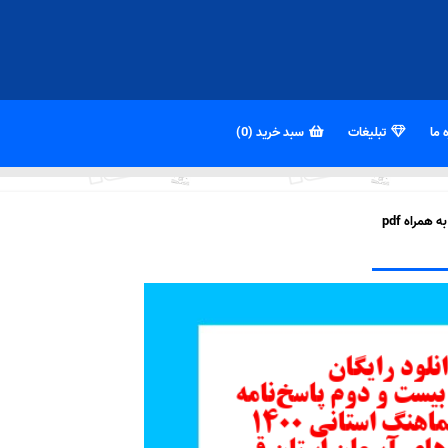
 ما
تبلیغات
سبد خرید (0)
مراه pdf