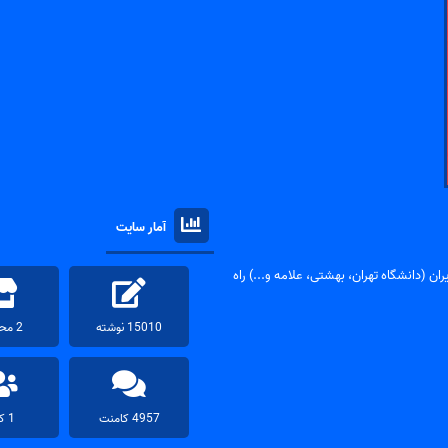
آمار سایت
ان (دانشگاه تهران، بهشتی، علامه و...) راه
15010 نوشته
2 محصول
4957 کامنت
1 کاربر