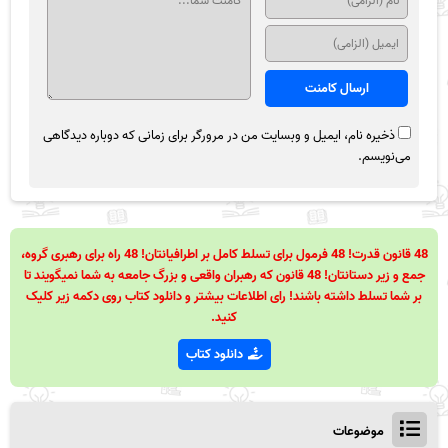
ذخیره نام، ایمیل و وبسایت من در مرورگر برای زمانی که دوباره دیدگاهی
می‌نویسم.
48 قانون قدرت! 48 فرمول برای تسلط کامل بر اطرافیانتان! 48 راه برای رهبری گروه،
جمع و زیر دستانتان! 48 قانون که رهبران واقعی و بزرگ جامعه به شما نمیگویند تا
بر شما تسلط داشته باشند! رای اطلاعات بیشتر و دانلود کتاب روی دکمه زیر کلیک
کنید.
دانلود کتاب
موضوعات