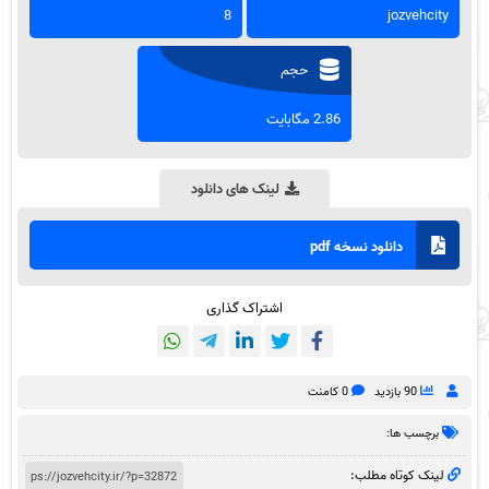
8
jozvehcity
حجم
2.86 مگابایت
لینک های دانلود
دانلود نسخه pdf
اشتراک گذاری
90 بازدید
0 کامنت
برچسب ها:
لینک کوتاه مطلب: