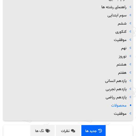
راهنمای رشته ها
سوم ابتدایی
ششم
کنکوری
موفقیت
نهم
نوروز
هشتم
هفتم
یازدهم انسانی
یازدهم تجربی
یازدهم ریاضی
محصولات
موفقیت
جدید ها
نظرات
تگ ها