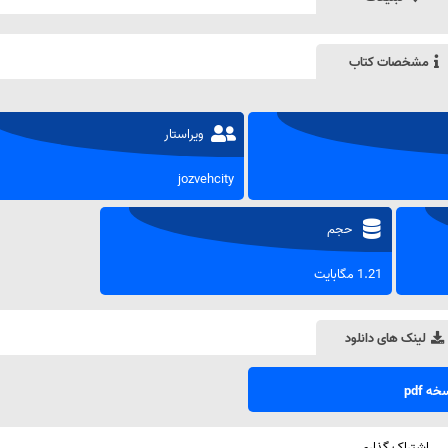
مشخصات کتاب
ویراستار
jozvehcity
حجم
1.21 مگابایت
لینک های دانلود
ه pdf
اشتراک گذاری