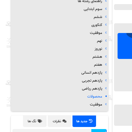
راهنمای رشته ها
سوم ابتدایی
ششم
کنکوری
موفقیت
نهم
نوروز
هشتم
هفتم
یازدهم انسانی
یازدهم تجربی
یازدهم ریاضی
محصولات
موفقیت
جدید ها
نظرات
تگ ها