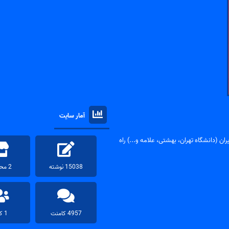
آمار سایت
ان (دانشگاه تهران، بهشتی، علامه و...) راه
15038 نوشته
2 محصول
4957 کامنت
1 کاربر