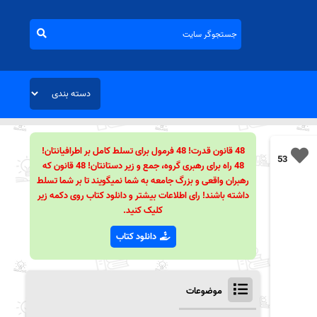
48 قانون قدرت! 48 فرمول برای تسلط کامل بر اطرافیانتان!
53
48 راه برای رهبری گروه، جمع و زیر دستانتان! 48 قانون که
رهبران واقعی و بزرگ جامعه به شما نمیگویند تا بر شما تسلط
داشته باشند! رای اطلاعات بیشتر و دانلود کتاب روی دکمه زیر
کلیک کنید.
دانلود کتاب
موضوعات