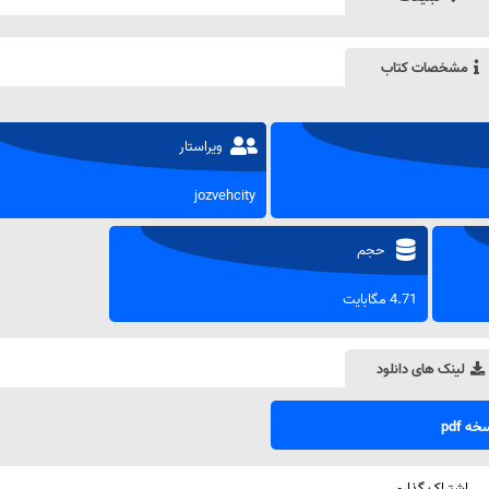
مشخصات کتاب
ویراستار
jozvehcity
حجم
4.71 مگابایت
لینک های دانلود
ه pdf
اشتراک گذاری