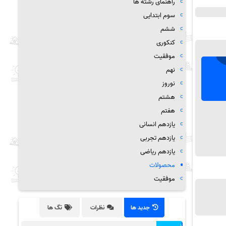
راهنمای رشته ها
سوم ابتدایی
ششم
کنکوری
موفقیت
نهم
نوروز
هشتم
هفتم
یازدهم انسانی
یازدهم تجربی
یازدهم ریاضی
محصولات
موفقیت
جدید ها
نظرات
تگ ها