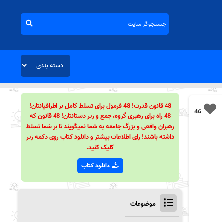
48 قانون قدرت! 48 فرمول برای تسلط کامل بر اطرافیانتان!
46
48 راه برای رهبری گروه، جمع و زیر دستانتان! 48 قانون که
رهبران واقعی و بزرگ جامعه به شما نمیگویند تا بر شما تسلط
داشته باشند! رای اطلاعات بیشتر و دانلود کتاب روی دکمه زیر
کلیک کنید.
دانلود کتاب
موضوعات