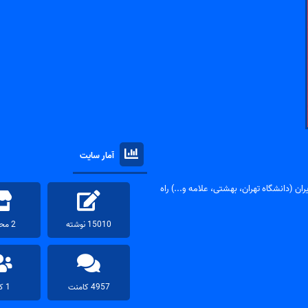
آمار سایت
ان (دانشگاه تهران، بهشتی، علامه و...) راه
15010 نوشته
2 محصول
4957 کامنت
1 کاربر