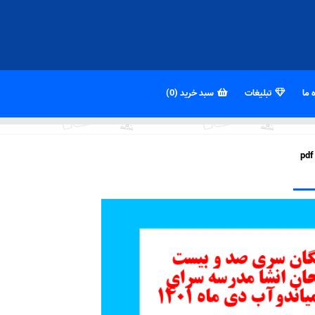
 ما
تبلیغات
سبد خرید (0)