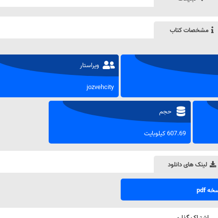
مشخصات کتاب
ویراستار
jozvehcity
حجم
607.69 کیلوبایت
لینک های دانلود
ه pdf
اشتراک گذاری