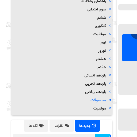
راهنمای رشته ها
سوم ابتدایی
ششم
کنکوری
موفقیت
نهم
نوروز
هشتم
هفتم
یازدهم انسانی
یازدهم تجربی
یازدهم ریاضی
محصولات
موفقیت
جدید ها
نظرات
تگ ها