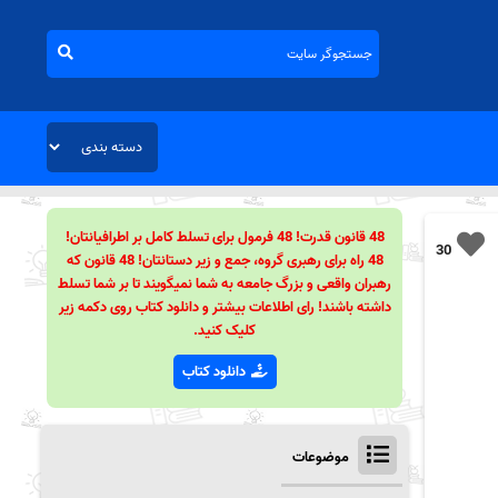
48 قانون قدرت! 48 فرمول برای تسلط کامل بر اطرافیانتان!
30
48 راه برای رهبری گروه، جمع و زیر دستانتان! 48 قانون که
رهبران واقعی و بزرگ جامعه به شما نمیگویند تا بر شما تسلط
داشته باشند! رای اطلاعات بیشتر و دانلود کتاب روی دکمه زیر
کلیک کنید.
دانلود کتاب
موضوعات