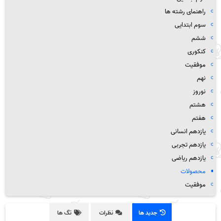
راهنمای رشته ها
سوم ابتدایی
ششم
کنکوری
موفقیت
نهم
نوروز
هشتم
هفتم
یازدهم انسانی
یازدهم تجربی
یازدهم ریاضی
محصولات
موفقیت
جدید ها
نظرات
تگ ها