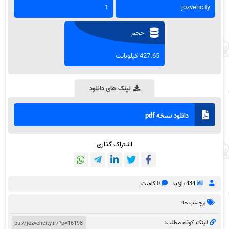
1
jozvehcity
حجم
427.65 کیلوبایت
لینک های دانلود
دانلود نسخه pdf
اشتراک گذاری
434 بازدید
0 کامنت
برچسب ها:
لینک کوتاه مطلب: