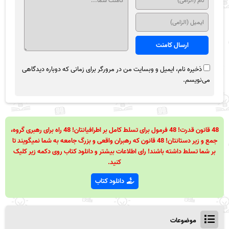
ذخیره نام، ایمیل و وبسایت من در مرورگر برای زمانی که دوباره دیدگاهی
می‌نویسم.
48 قانون قدرت! 48 فرمول برای تسلط کامل بر اطرافیانتان! 48 راه برای رهبری گروه،
جمع و زیر دستانتان! 48 قانون که رهبران واقعی و بزرگ جامعه به شما نمیگویند تا
بر شما تسلط داشته باشند! رای اطلاعات بیشتر و دانلود کتاب روی دکمه زیر کلیک
کنید.
دانلود کتاب
موضوعات