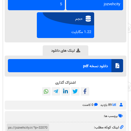
5
jozvehcity
حجم
1.22 مگابایت
لینک های دانلود
دانلود نسخه pdf
اشتراک گذاری
89 بازدید
0 کامنت
برچسب ها:
لینک کوتاه مطلب: