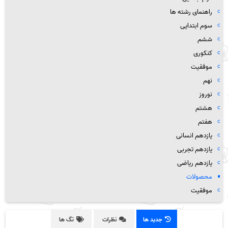
راهنمای رشته ها
سوم ابتدایی
ششم
کنکوری
موفقیت
نهم
نوروز
هشتم
هفتم
یازدهم انسانی
یازدهم تجربی
یازدهم ریاضی
محصولات
موفقیت
جدید ها
نظرات
تگ ها