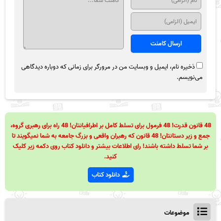
ذخیره نام، ایمیل و وبسایت من در مرورگر برای زمانی که دوباره دیدگاهی
می‌نویسم.
48 قانون قدرت! 48 فرمول برای تسلط کامل بر اطرافیانتان! 48 راه برای رهبری گروه،
جمع و زیر دستانتان! 48 قانون که رهبران واقعی و بزرگ جامعه به شما نمیگویند تا
بر شما تسلط داشته باشند! رای اطلاعات بیشتر و دانلود کتاب روی دکمه زیر کلیک
کنید.
دانلود کتاب
موضوعات