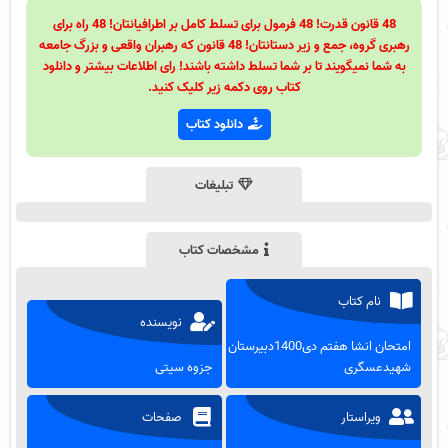
48 قانون قدرت! 48 فرمول برای تسلط کامل بر اطرافیانتان! 48 راه برای
رهبری گروه، جمع و زیر دستانتان! 48 قانون که رهبران واقعی و بزرگ جامعه
به شما نمیگویند تا بر شما تسلط داشته باشند! رای اطلاعات بیشتر و دانلود
کتاب روی دکمه زیر کلیک کنید.
دانلود کتاب
تبلیغات
مشخصات کتاب
نام کتاب
نویسنده
امتحان انشا هفتم دی1400دبیرستان
شهیدعسگری
جزوه سیتی
ویراستار
صفحات