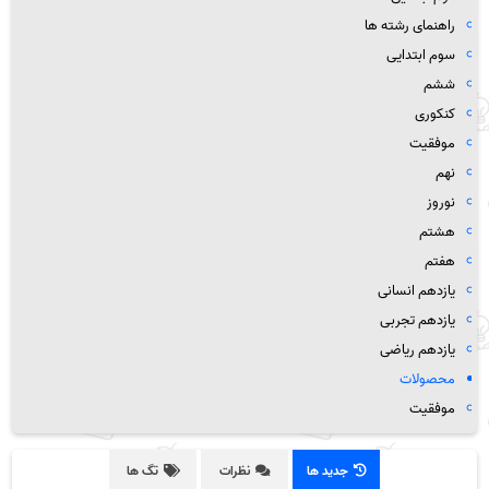
راهنمای رشته ها
سوم ابتدایی
ششم
کنکوری
موفقیت
نهم
نوروز
هشتم
هفتم
یازدهم انسانی
یازدهم تجربی
یازدهم ریاضی
محصولات
موفقیت
جدید ها
نظرات
تگ ها