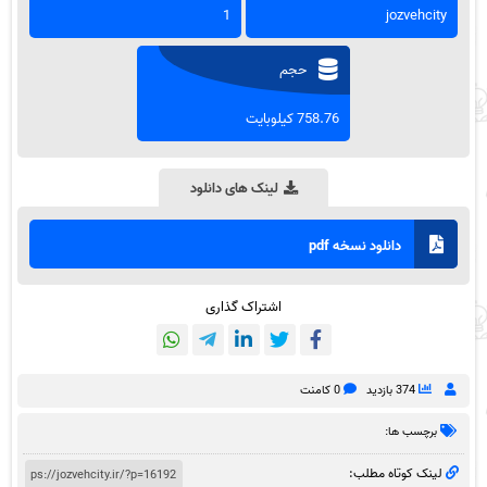
1
jozvehcity
حجم
758.76 کیلوبایت
لینک های دانلود
دانلود نسخه pdf
اشتراک گذاری
374 بازدید
0 کامنت
برچسب ها:
لینک کوتاه مطلب: