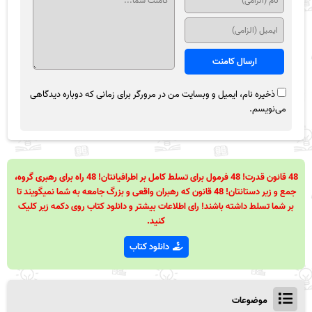
ذخیره نام، ایمیل و وبسایت من در مرورگر برای زمانی که دوباره دیدگاهی
می‌نویسم.
48 قانون قدرت! 48 فرمول برای تسلط کامل بر اطرافیانتان! 48 راه برای رهبری گروه،
جمع و زیر دستانتان! 48 قانون که رهبران واقعی و بزرگ جامعه به شما نمیگویند تا
بر شما تسلط داشته باشند! رای اطلاعات بیشتر و دانلود کتاب روی دکمه زیر کلیک
کنید.
دانلود کتاب
موضوعات