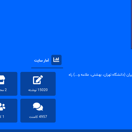
آمار سایت
ان (دانشگاه تهران، بهشتی، علامه و...) راه
15020 نوشته
2 محصول
4957 کامنت
1 کاربر