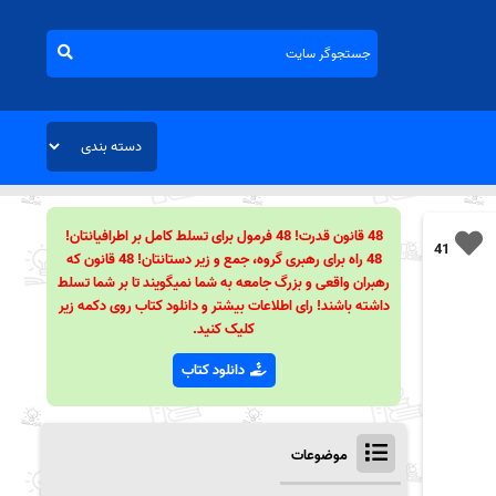
48 قانون قدرت! 48 فرمول برای تسلط کامل بر اطرافیانتان!
41
48 راه برای رهبری گروه، جمع و زیر دستانتان! 48 قانون که
رهبران واقعی و بزرگ جامعه به شما نمیگویند تا بر شما تسلط
داشته باشند! رای اطلاعات بیشتر و دانلود کتاب روی دکمه زیر
کلیک کنید.
دانلود کتاب
موضوعات