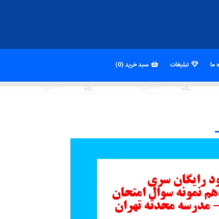
 ما
تبلیغات
سبد خرید (0)