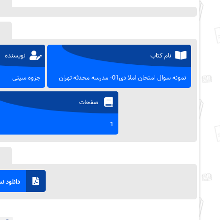
نام کتاب
نویسنده
نمونه سوال امتحان املا دی01- مدرسه محدثه تهران
جزوه سیتی
صفحات
1
دانلود نسخ