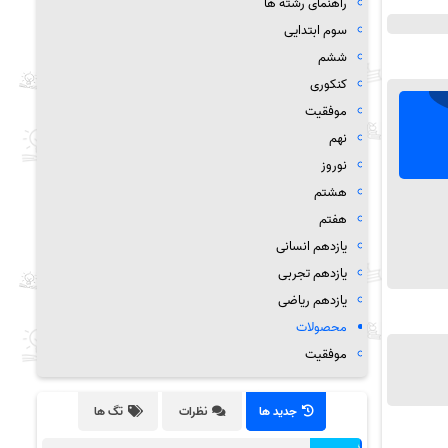
راهنمای رشته ها
سوم ابتدایی
ششم
کنکوری
موفقیت
نهم
نوروز
هشتم
هفتم
یازدهم انسانی
یازدهم تجربی
یازدهم ریاضی
محصولات
موفقیت
جدید ها
نظرات
تگ ها