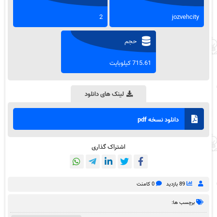
2
jozvehcity
حجم
715.61 کیلوبایت
لینک های دانلود
دانلود نسخه pdf
اشتراک گذاری
89 بازدید
0 کامنت
برچسب ها: