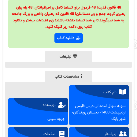
48 قانون قدرت! 48 فرمول برای تسلط کامل بر اطرافیانتان! 48 راه برای
رهبری گروه، جمع و زیر دستانتان! 48 قانون که رهبران واقعی و بزرگ جامعه
به شما نمیگویند تا بر شما تسلط داشته باشند! رای اطلاعات بیشتر و دانلود
کتاب روی دکمه زیر کلیک کنید.
دانلود کتاب
تبلیغات
مشخصات کتاب
نام کتاب
نویسنده
نمونه سوال امتحانی درس فارسی-
اردیبهشت 1400- دبستان پویندگان-
شهر بابک
جزوه سیتی
ویراستار
صفحات