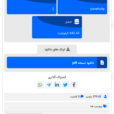
2
jozvehcity
حجم
642.43 کیلوبایت
لینک های دانلود
دانلود نسخه pdf
اشتراک گذاری
379 بازدید
0 کامنت
برچسب ها: