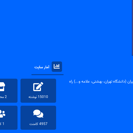
آمار سایت
ان (دانشگاه تهران، بهشتی، علامه و...) راه
15010 نوشته
2 محصول
4957 کامنت
1 کاربر