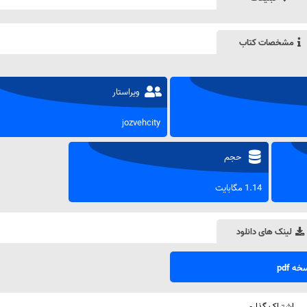
مشخصات کتاب
ویراستار
jozvehcity
حجم
1.14 مگابایت
لینک های دانلود
ه pdf
اشتراک گذاری