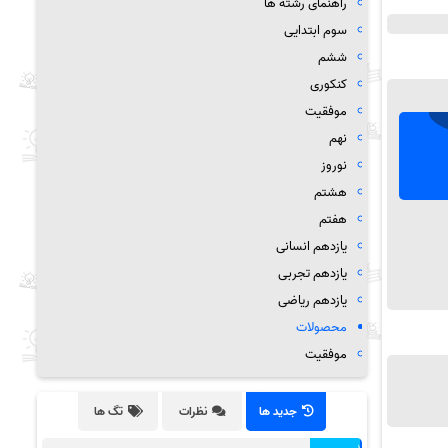
راهنمای رشته ها
سوم ابتدایی
ششم
کنکوری
موفقیت
نهم
نوروز
هشتم
هفتم
یازدهم انسانی
یازدهم تجربی
یازدهم ریاضی
محصولات
موفقیت
جدید ها
نظرات
تگ ها