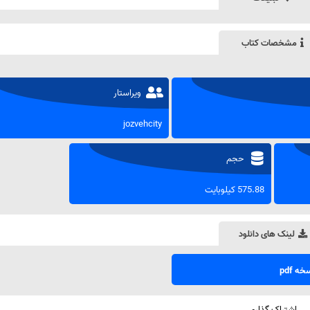
مشخصات کتاب
ویراستار
jozvehcity
حجم
575.88 کیلوبایت
لینک های دانلود
ه pdf
اشتراک گذاری