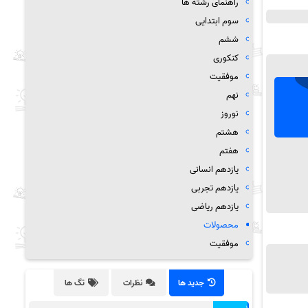
راهنمای رشته ها
سوم ابتدایی
ششم
کنکوری
موفقیت
نهم
نوروز
هشتم
هفتم
یازدهم انسانی
یازدهم تجربی
یازدهم ریاضی
محصولات
موفقیت
جدید ها
نظرات
تگ ها