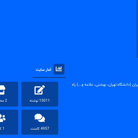
آمار سایت
ان (دانشگاه تهران، بهشتی، علامه و...) راه
15011 نوشته
2 محصول
4957 کامنت
1 کاربر