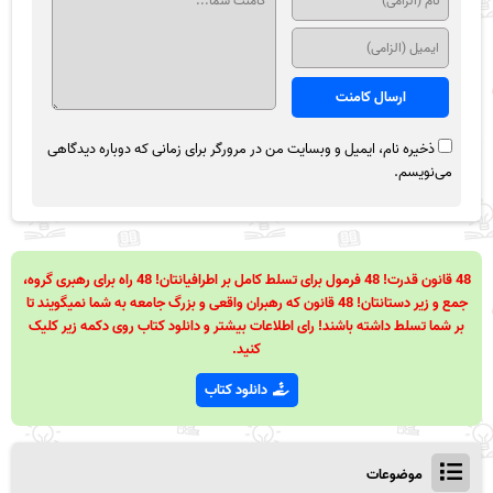
ذخیره نام، ایمیل و وبسایت من در مرورگر برای زمانی که دوباره دیدگاهی
می‌نویسم.
48 قانون قدرت! 48 فرمول برای تسلط کامل بر اطرافیانتان! 48 راه برای رهبری گروه،
جمع و زیر دستانتان! 48 قانون که رهبران واقعی و بزرگ جامعه به شما نمیگویند تا
بر شما تسلط داشته باشند! رای اطلاعات بیشتر و دانلود کتاب روی دکمه زیر کلیک
کنید.
دانلود کتاب
موضوعات