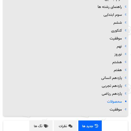
راهنمای رشته ها
سوم ابتدایی
ششم
کنکوری
موفقیت
نهم
نوروز
هشتم
هفتم
یازدهم انسانی
یازدهم تجربی
یازدهم ریاضی
محصولات
موفقیت
جدید ها
نظرات
تگ ها