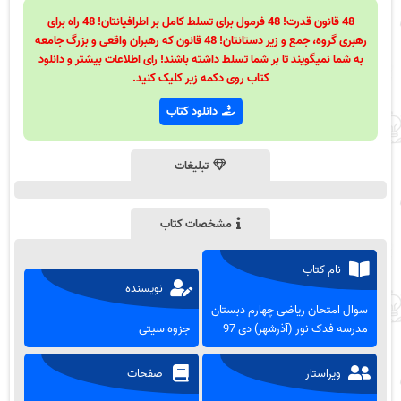
48 قانون قدرت! 48 فرمول برای تسلط کامل بر اطرافیانتان! 48 راه برای
رهبری گروه، جمع و زیر دستانتان! 48 قانون که رهبران واقعی و بزرگ جامعه
به شما نمیگویند تا بر شما تسلط داشته باشند! رای اطلاعات بیشتر و دانلود
کتاب روی دکمه زیر کلیک کنید.
دانلود کتاب
تبلیغات
مشخصات کتاب
نام کتاب
نویسنده
سوال امتحان ریاضی چهارم دبستان
مدرسه فدک نور (آذرشهر) دی 97
جزوه سیتی
ویراستار
صفحات