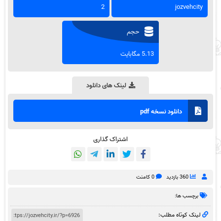
2
jozvehcity
حجم
5.13 مگابایت
لینک های دانلود
دانلود نسخه pdf
اشتراک گذاری
360 بازدید
0 کامنت
برچسب ها:
لینک کوتاه مطلب: