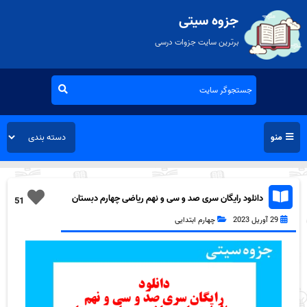
جزوه سیتی
برترین سایت جزوات درسی
منو
دانلود رایگان سری صد و سی و نهم ریاضی چهارم دبستان
51
به همراه pdf
29 آوریل 2023
چهارم ابتدایی