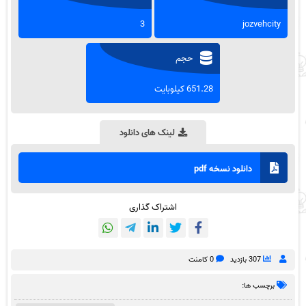
3
jozvehcity
حجم
651.28 کیلوبایت
لینک های دانلود
دانلود نسخه pdf
اشتراک گذاری
307 بازدید
0 کامنت
برچسب ها: