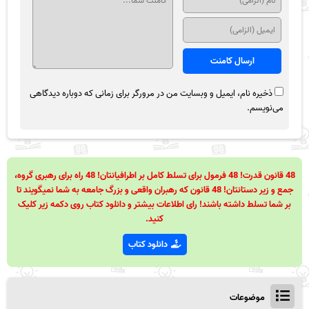
ذخیره نام، ایمیل و وبسایت من در مرورگر برای زمانی که دوباره دیدگاهی
می‌نویسم.
48 قانون قدرت! 48 فرمول برای تسلط کامل بر اطرافیانتان! 48 راه برای رهبری گروه،
جمع و زیر دستانتان! 48 قانون که رهبران واقعی و بزرگ جامعه به شما نمیگویند تا
بر شما تسلط داشته باشند! رای اطلاعات بیشتر و دانلود کتاب روی دکمه زیر کلیک
کنید.
دانلود کتاب
موضوعات