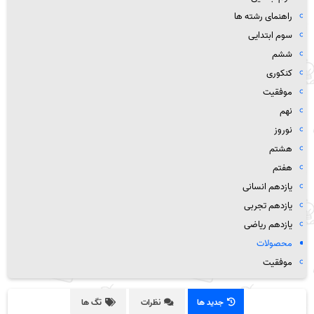
راهنمای رشته ها
سوم ابتدایی
ششم
کنکوری
موفقیت
نهم
نوروز
هشتم
هفتم
یازدهم انسانی
یازدهم تجربی
یازدهم ریاضی
محصولات
موفقیت
جدید ها
نظرات
تگ ها