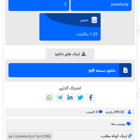
3
jozvehcity
حجم
1.23 مگابایت
لینک های دانلود
دانلود نسخه pdf
اشتراک گذاری
299 بازدید
0 کامنت
برچسب ها:
لینک کوتاه مطلب: