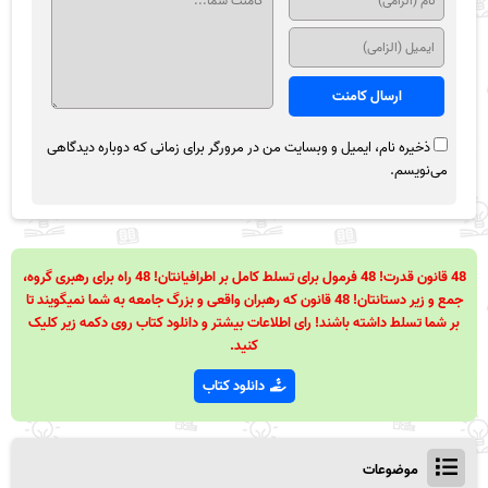
ذخیره نام، ایمیل و وبسایت من در مرورگر برای زمانی که دوباره دیدگاهی
می‌نویسم.
48 قانون قدرت! 48 فرمول برای تسلط کامل بر اطرافیانتان! 48 راه برای رهبری گروه،
جمع و زیر دستانتان! 48 قانون که رهبران واقعی و بزرگ جامعه به شما نمیگویند تا
بر شما تسلط داشته باشند! رای اطلاعات بیشتر و دانلود کتاب روی دکمه زیر کلیک
کنید.
دانلود کتاب
موضوعات