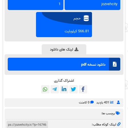
1
jozvehcity
حجم
566.81 کیلوبایت
لینک های دانلود
دانلود نسخه pdf
اشتراک گذاری
431 بازدید
0 کامنت
برچسب ها:
لینک کوتاه مطلب: