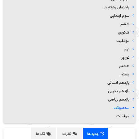
راهنمای رشته ها
سوم ابتدایی
ششم
کنکوری
موفقیت
نهم
نوروز
هشتم
هفتم
یازدهم انسانی
یازدهم تجربی
یازدهم ریاضی
محصولات
موفقیت
جدید ها
نظرات
تگ ها