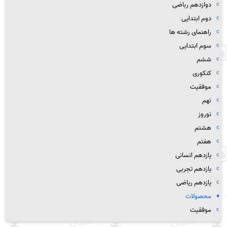
دوازدهم رباضی
دوم ابتدایی
راهنمای رشته ها
سوم ابتدایی
ششم
کنکوری
موفقیت
نهم
نوروز
هشتم
هفتم
یازدهم انسانی
یازدهم تجربی
یازدهم ریاضی
محصولات
موفقیت