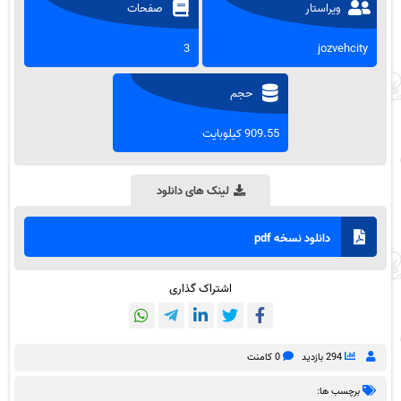
ویراستار
صفحات
3
jozvehcity
حجم
909.55 کیلوبایت
لینک های دانلود
دانلود نسخه pdf
اشتراک گذاری
294 بازدید
0 کامنت
برچسب ها: