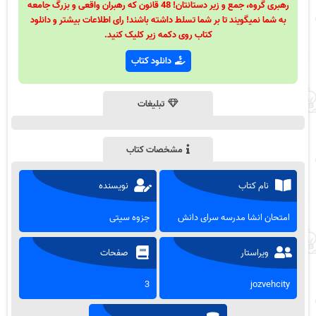
رهبری گروه، جمع و زیر دستانتان! 48 قانون که رهبران واقعی و بزرگ جامعه
به شما نمیگویند تا بر شما تسلط داشته باشند! رای اطلاعات بیشتر و دانلود
کتاب روی دکمه زیر کلیک کنید.
دانلود کتاب
تبلیغات
مشخصات کتاب
نام کتاب
نویسنده
امتحان انشا مدرسه سرای دانش
جزوه سیتی
ویراستار
صفحات
3
jozvehcity