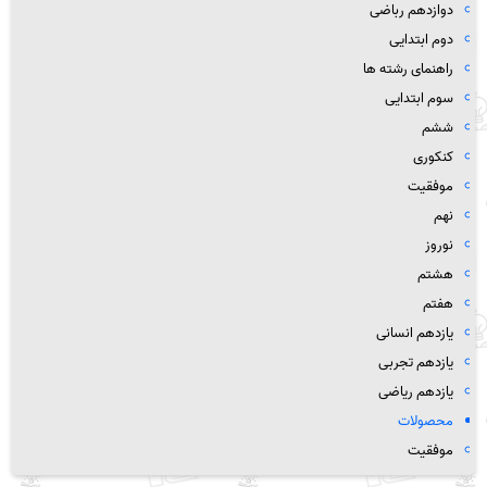
دوازدهم رباضی
دوم ابتدایی
راهنمای رشته ها
سوم ابتدایی
ششم
کنکوری
موفقیت
نهم
نوروز
هشتم
هفتم
یازدهم انسانی
یازدهم تجربی
یازدهم ریاضی
محصولات
موفقیت