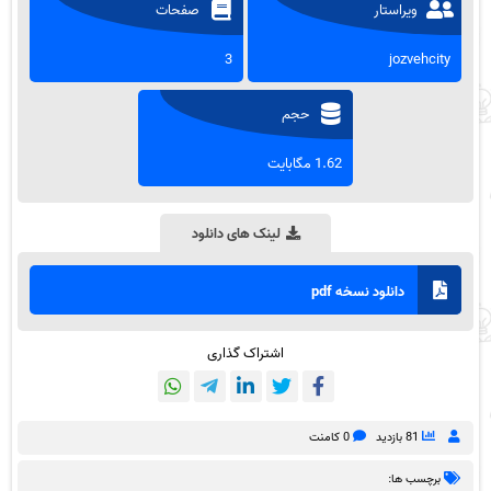
ویراستار
صفحات
3
jozvehcity
حجم
1.62 مگابایت
لینک های دانلود
دانلود نسخه pdf
اشتراک گذاری
81 بازدید
0 کامنت
برچسب ها: