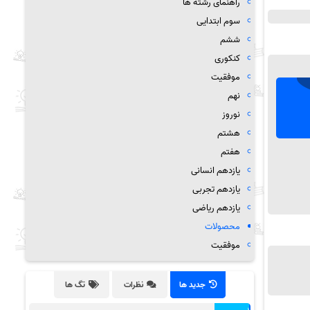
راهنمای رشته ها
سوم ابتدایی
ششم
کنکوری
موفقیت
نهم
نوروز
هشتم
هفتم
یازدهم انسانی
یازدهم تجربی
یازدهم ریاضی
محصولات
موفقیت
جدید ها
نظرات
تگ ها