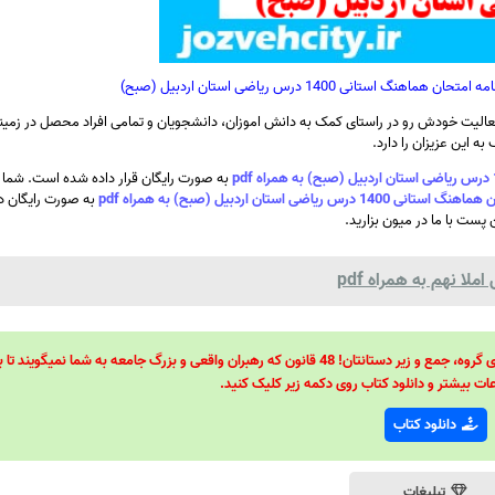
انی 1400 درس ریاضی استان اردبیل (صبح)
الیت خودش رو در راستای کمک به دانش اموزان، دانشجویان و تمامی افراد محصل در زمینه
ه این عزیزان را دارد.
به صورت رایگان قرار داده شده است. شما ع
تان اردبیل (صبح) به همراه pdf
به صورت رایگان دا
 پست با ما در میون بزارید.
ا نهم به همراه pdf
48 قانون قدرت! 48 فرمول برای تسلط کامل بر اطرافیانتان! 48 راه برای رهبری گروه، جمع و زیر دستانتان! 48 قانون که رهبران واقعی و بزرگ جامعه به شما نمیگ
ات بیشتر و دانلود کتاب روی دکمه زیر کلیک کنید.
دانلود کتاب
تبلیغات