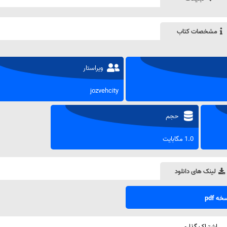
مشخصات کتاب
ویراستار
jozvehcity
حجم
1.0 مگابایت
لینک های دانلود
ه pdf
اشتراک گذاری