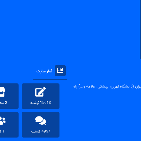
آمار سایت
ان (دانشگاه تهران، بهشتی، علامه و...) راه
15013 نوشته
2 محصول
4957 کامنت
1 کاربر