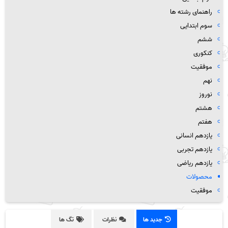
راهنمای رشته ها
سوم ابتدایی
ششم
کنکوری
موفقیت
نهم
نوروز
هشتم
هفتم
یازدهم انسانی
یازدهم تجربی
یازدهم ریاضی
محصولات
موفقیت
جدید ها
نظرات
تگ ها