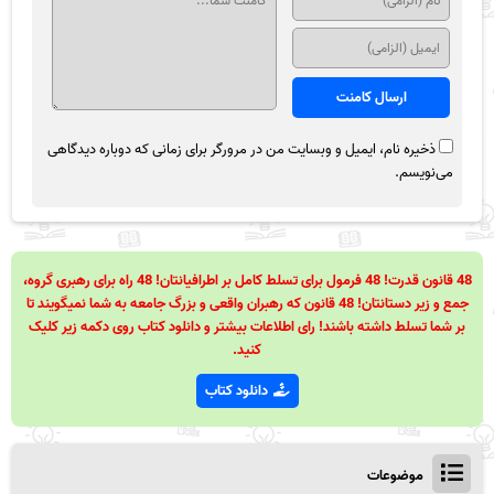
ذخیره نام، ایمیل و وبسایت من در مرورگر برای زمانی که دوباره دیدگاهی
می‌نویسم.
48 قانون قدرت! 48 فرمول برای تسلط کامل بر اطرافیانتان! 48 راه برای رهبری گروه،
جمع و زیر دستانتان! 48 قانون که رهبران واقعی و بزرگ جامعه به شما نمیگویند تا
بر شما تسلط داشته باشند! رای اطلاعات بیشتر و دانلود کتاب روی دکمه زیر کلیک
کنید.
دانلود کتاب
موضوعات