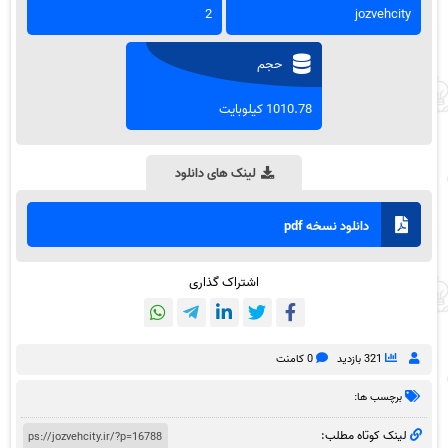
2
jozvehcity
حجم
1010.78 کیلوبایت
لینک های دانلود
دانلود نسخه pdf
اشتراک گذاری
321 بازدید
0 کامنت
برچسب ها:
لینک کوتاه مطلب: