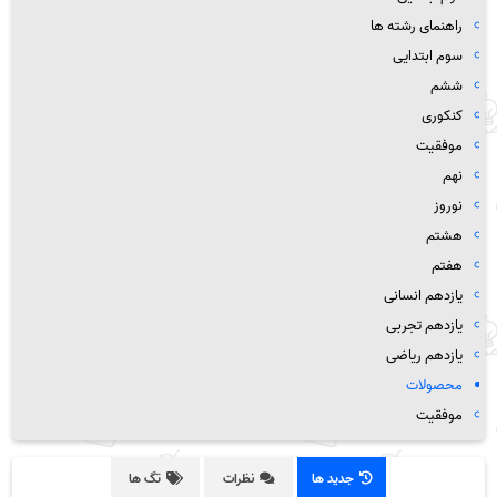
راهنمای رشته ها
سوم ابتدایی
ششم
کنکوری
موفقیت
نهم
نوروز
هشتم
هفتم
یازدهم انسانی
یازدهم تجربی
یازدهم ریاضی
محصولات
موفقیت
جدید ها
نظرات
تگ ها