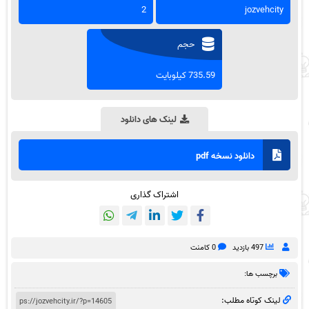
2
jozvehcity
حجم
735.59 کیلوبایت
لینک های دانلود
دانلود نسخه pdf
اشتراک گذاری
497 بازدید
0 کامنت
برچسب ها:
لینک کوتاه مطلب: