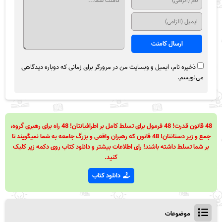
ذخیره نام، ایمیل و وبسایت من در مرورگر برای زمانی که دوباره دیدگاهی
می‌نویسم.
48 قانون قدرت! 48 فرمول برای تسلط کامل بر اطرافیانتان! 48 راه برای رهبری گروه،
جمع و زیر دستانتان! 48 قانون که رهبران واقعی و بزرگ جامعه به شما نمیگویند تا
بر شما تسلط داشته باشند! رای اطلاعات بیشتر و دانلود کتاب روی دکمه زیر کلیک
کنید.
دانلود کتاب
موضوعات