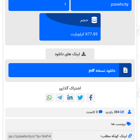
1
jozvehcity
حجم
677.83 کیلوبایت
لینک های دانلود
دانلود نسخه pdf
اشتراک گذاری
384 بازدید
0 کامنت
برچسب ها:
لینک کوتاه مطلب: