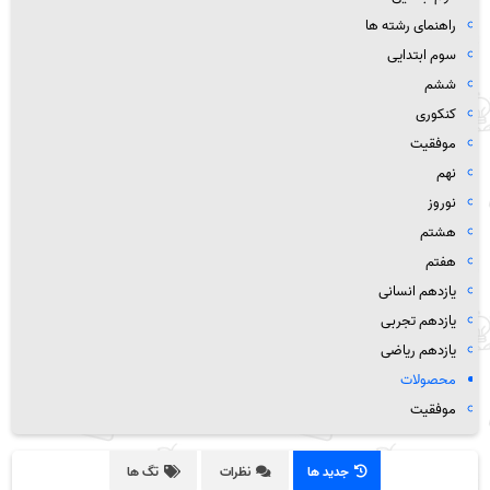
راهنمای رشته ها
سوم ابتدایی
ششم
کنکوری
موفقیت
نهم
نوروز
هشتم
هفتم
یازدهم انسانی
یازدهم تجربی
یازدهم ریاضی
محصولات
موفقیت
جدید ها
نظرات
تگ ها