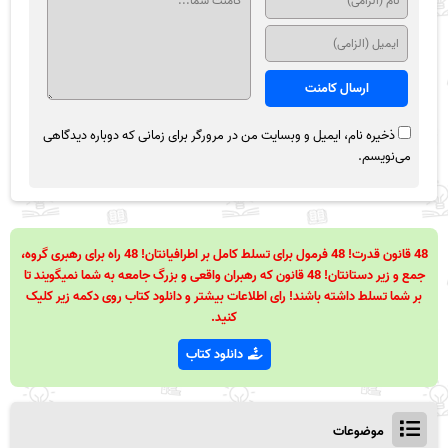
ذخیره نام، ایمیل و وبسایت من در مرورگر برای زمانی که دوباره دیدگاهی
می‌نویسم.
48 قانون قدرت! 48 فرمول برای تسلط کامل بر اطرافیانتان! 48 راه برای رهبری گروه،
جمع و زیر دستانتان! 48 قانون که رهبران واقعی و بزرگ جامعه به شما نمیگویند تا
بر شما تسلط داشته باشند! رای اطلاعات بیشتر و دانلود کتاب روی دکمه زیر کلیک
کنید.
دانلود کتاب
موضوعات