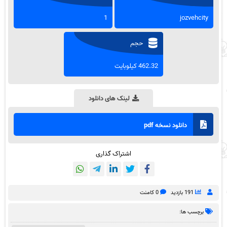
1
jozvehcity
حجم
462.32 کیلوبایت
لینک های دانلود
دانلود نسخه pdf
اشتراک گذاری
191 بازدید
0 کامنت
برچسب ها: