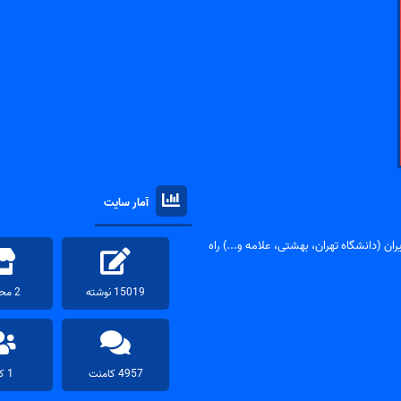
آمار سایت
ان (دانشگاه تهران، بهشتی، علامه و...) راه
15019 نوشته
2 محصول
4957 کامنت
1 کاربر