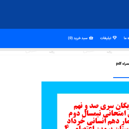
 ما
تبلیغات
سبد خرید (0)
ه pdf