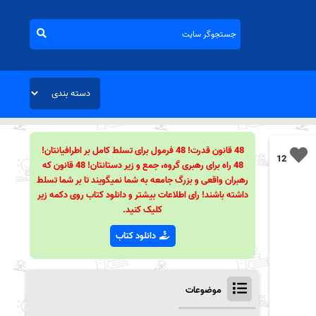
48 قانون قدرت! 48 فرمول برای تسلط کامل بر اطرافیانتان!
12
48 راه برای رهبری گروه، جمع و زیر دستانتان! 48 قانون که
رهبران واقعی و بزرگ جامعه به شما نمیگویند تا بر شما تسلط
داشته باشند! رای اطلاعات بیشتر و دانلود کتاب روی دکمه زیر
کلیک کنید.
دانلود کتاب
موضوعات