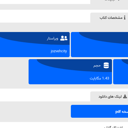
مشخصات کتاب
ویراستار
jozvehcity
حجم
1.43 مگابایت
لینک های دانلود
ه pdf
اشتراک گذاری