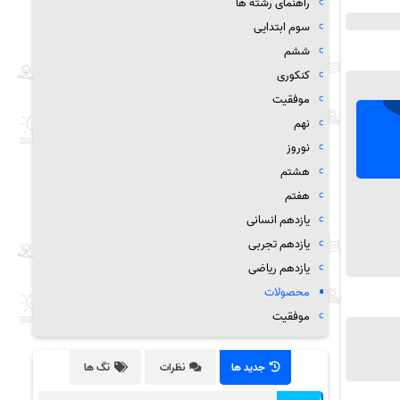
راهنمای رشته ها
سوم ابتدایی
ششم
کنکوری
موفقیت
نهم
نوروز
هشتم
هفتم
یازدهم انسانی
یازدهم تجربی
یازدهم ریاضی
محصولات
موفقیت
جدید ها
نظرات
تگ ها