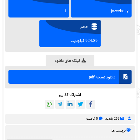
1
jozvehcity
حجم
924.89 کیلوبایت
لینک های دانلود
دانلود نسخه pdf
اشتراک گذاری
263 بازدید
0 کامنت
برچسب ها: