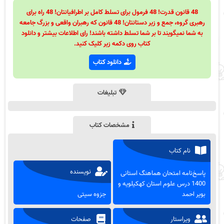
48 قانون قدرت! 48 فرمول برای تسلط کامل بر اطرافیانتان! 48 راه برای
رهبری گروه، جمع و زیر دستانتان! 48 قانون که رهبران واقعی و بزرگ جامعه
به شما نمیگویند تا بر شما تسلط داشته باشند! رای اطلاعات بیشتر و دانلود
کتاب روی دکمه زیر کلیک کنید.
دانلود کتاب
تبلیغات
مشخصات کتاب
نام کتاب
نویسنده
پاسخ‌نامه امتحان هماهنگ استانی
1400 درس علوم استان کهکیلویه و
بویر احمد
جزوه سیتی
ویراستار
صفحات