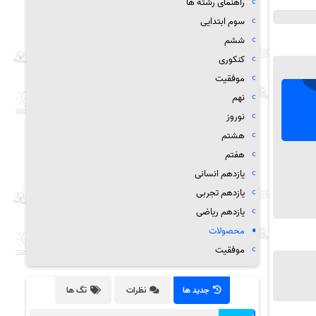
راهنمای رشته ها
سوم ابتدایی
ششم
کنکوری
موفقیت
نهم
نوروز
هشتم
هفتم
یازدهم انسانی
یازدهم تجربی
یازدهم ریاضی
محصولات
موفقیت
جدید ها
نظرات
تگ ها