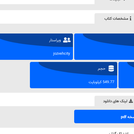
مشخصات کتاب
ویراستار
jozvehcity
حجم
549.77 کیلوبایت
لینک های دانلود
ه pdf
اشتراک گذاری