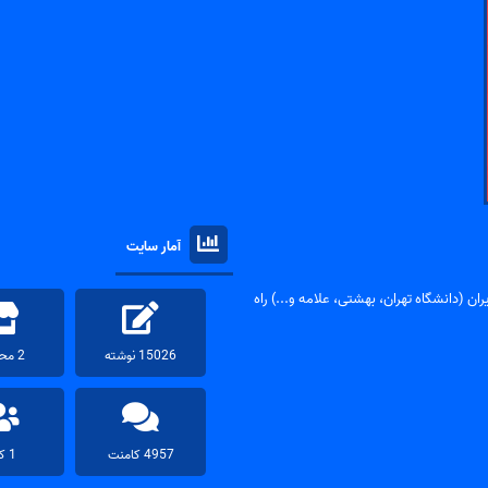
آمار سایت
ان (دانشگاه تهران، بهشتی، علامه و...) راه
15026 نوشته
2 محصول
4957 کامنت
1 کاربر