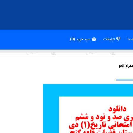
 ما
تبلیغات
سبد خرید (0)
ه pdf