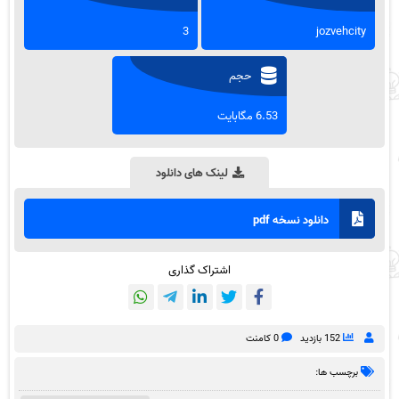
3
jozvehcity
حجم
6.53 مگابایت
لینک های دانلود
دانلود نسخه pdf
اشتراک گذاری
152 بازدید
0 کامنت
برچسب ها: