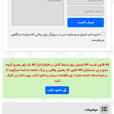
ذخیره نام، ایمیل و وبسایت من در مرورگر برای زمانی که دوباره دیدگاهی
می‌نویسم.
48 قانون قدرت! 48 فرمول برای تسلط کامل بر اطرافیانتان! 48 راه برای رهبری گروه،
جمع و زیر دستانتان! 48 قانون که رهبران واقعی و بزرگ جامعه به شما نمیگویند تا
بر شما تسلط داشته باشند! رای اطلاعات بیشتر و دانلود کتاب روی دکمه زیر کلیک
کنید.
دانلود کتاب
موضوعات