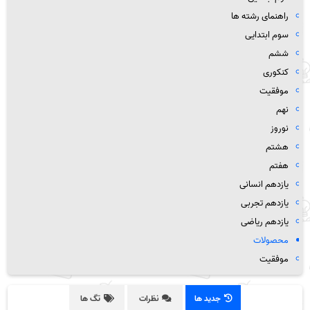
راهنمای رشته ها
سوم ابتدایی
ششم
کنکوری
موفقیت
نهم
نوروز
هشتم
هفتم
یازدهم انسانی
یازدهم تجربی
یازدهم ریاضی
محصولات
موفقیت
جدید ها
نظرات
تگ ها