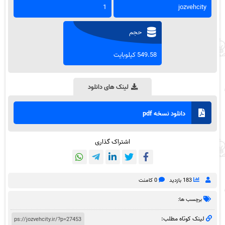
1
jozvehcity
حجم
549.58 کیلوبایت
لینک های دانلود
دانلود نسخه pdf
اشتراک گذاری
183 بازدید
0 کامنت
برچسب ها:
لینک کوتاه مطلب: