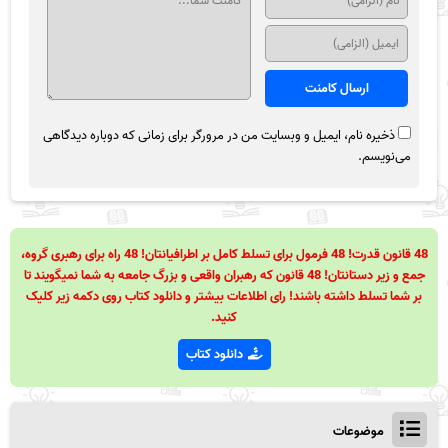
ذخیره نام، ایمیل و وبسایت من در مرورگر برای زمانی که دوباره دیدگاهی
می‌نویسم.
48 قانون قدرت! 48 فرمول برای تسلط کامل بر اطرافیانتان! 48 راه برای رهبری گروه،
جمع و زیر دستانتان! 48 قانون که رهبران واقعی و بزرگ جامعه به شما نمیگویند تا
بر شما تسلط داشته باشند! رای اطلاعات بیشتر و دانلود کتاب روی دکمه زیر کلیک
کنید.
دانلود کتاب
موضوعات