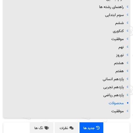
راهنمای رشته ها
سوم ابتدایی
ششم
کنکوری
موفقیت
نهم
نوروز
هشتم
هفتم
یازدهم انسانی
یازدهم تجربی
یازدهم ریاضی
محصولات
موفقیت
جدید ها
نظرات
تگ ها