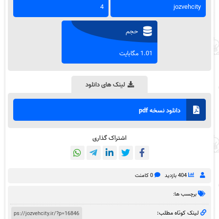
4
jozvehcity
حجم
1.01 مگابایت
لینک های دانلود
دانلود نسخه pdf
اشتراک گذاری
404 بازدید
0 کامنت
برچسب ها:
لینک کوتاه مطلب: