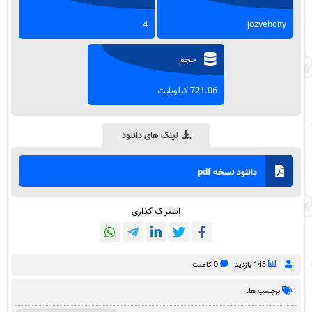
4
jozvehcity
حجم
721.06 کیلوبایت
لینک های دانلود
دانلود نسخه pdf
اشتراک گذاری
143 بازدید
0 کامنت
برچسب ها: