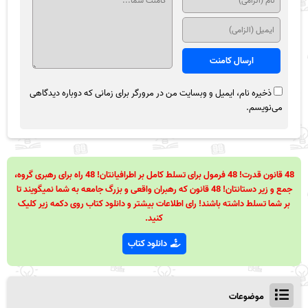
ذخیره نام، ایمیل و وبسایت من در مرورگر برای زمانی که دوباره دیدگاهی
می‌نویسم.
48 قانون قدرت! 48 فرمول برای تسلط کامل بر اطرافیانتان! 48 راه برای رهبری گروه،
جمع و زیر دستانتان! 48 قانون که رهبران واقعی و بزرگ جامعه به شما نمیگویند تا
بر شما تسلط داشته باشند! رای اطلاعات بیشتر و دانلود کتاب روی دکمه زیر کلیک
کنید.
دانلود کتاب
موضوعات