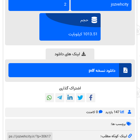
2
jozvehcity
حجم
1013.51 کیلوبایت
لینک های دانلود
دانلود نسخه pdf
اشتراک گذاری
147 بازدید
0 کامنت
برچسب ها:
لینک کوتاه مطلب: