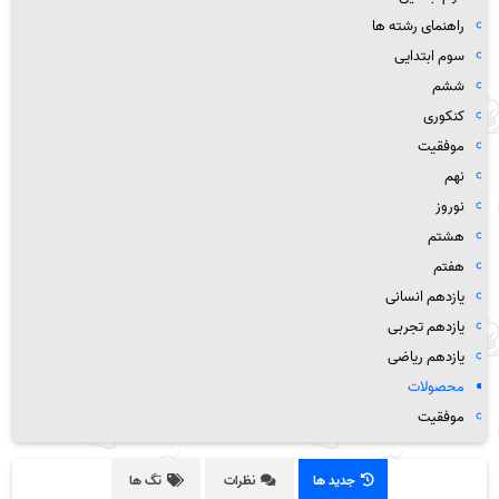
راهنمای رشته ها
سوم ابتدایی
ششم
کنکوری
موفقیت
نهم
نوروز
هشتم
هفتم
یازدهم انسانی
یازدهم تجربی
یازدهم ریاضی
محصولات
موفقیت
جدید ها
نظرات
تگ ها