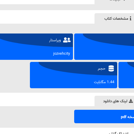
مشخصات کتاب
ویراستار
jozvehcity
حجم
1.44 مگابایت
لینک های دانلود
ه pdf
اشتراک گذاری