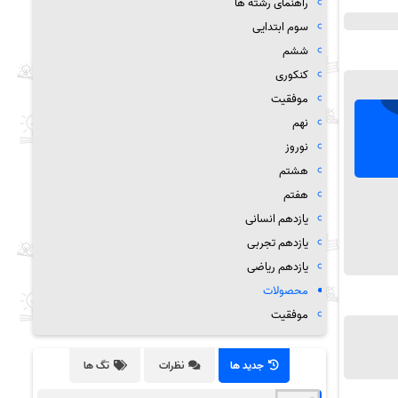
راهنمای رشته ها
سوم ابتدایی
ششم
کنکوری
موفقیت
نهم
نوروز
هشتم
هفتم
یازدهم انسانی
یازدهم تجربی
یازدهم ریاضی
محصولات
موفقیت
جدید ها
نظرات
تگ ها