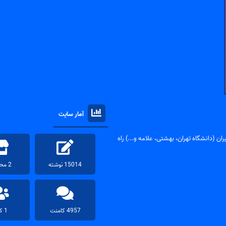
آمار سایت
ان (دانشگاه تهران، بهشتی، علامه و...) راه
15014 نوشته
2 محصول
4957 کامنت
1 کاربر