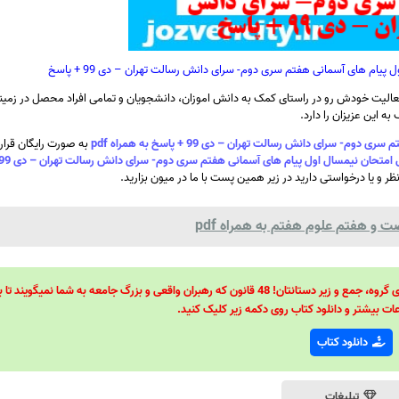
ام های آسمانی هفتم سری دوم- سرای دانش رسالت تهران – دی 99 + پاسخ
الیت خودش رو در راستای کمک به دانش اموزان، دانشجویان و تمامی افراد محصل در زمینه
ه این عزیزان را دارد.
ی دانش رسالت تهران – دی 99 + پاسخ به همراه pdf
به صورت رایگان قرار
ظر و یا درخواستی دارید در زیر همین پست با ما در میون بزارید.
و هفتم علوم هفتم به همراه pdf
48 قانون قدرت! 48 فرمول برای تسلط کامل بر اطرافیانتان! 48 راه برای رهبری گروه، جمع و زیر دستانتان! 48 قانون که رهبران واقعی و بزرگ جامعه به شما نمیگ
ات بیشتر و دانلود کتاب روی دکمه زیر کلیک کنید.
دانلود کتاب
تبلیغات