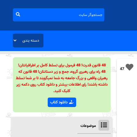
48 قانون قدرت! 48 فرمول برای تسلط کامل بر اطرافیانتان!
47
48 راه برای رهبری گروه، جمع و زیر دستانتان! 48 قانون که
رهبران واقعی و بزرگ جامعه به شما نمیگویند تا بر شما تسلط
داشته باشند! رای اطلاعات بیشتر و دانلود کتاب روی دکمه زیر
کلیک کنید.
دانلود کتاب
موضوعات