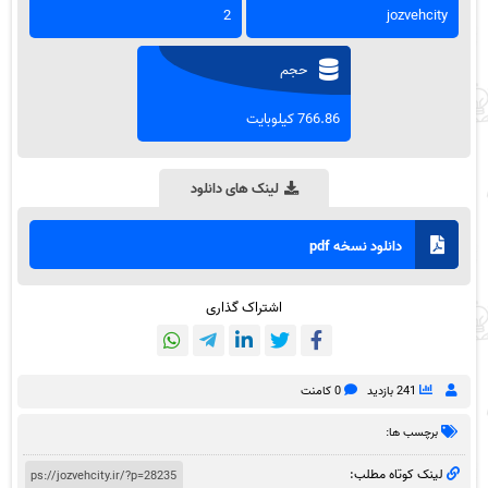
2
jozvehcity
حجم
766.86 کیلوبایت
لینک های دانلود
دانلود نسخه pdf
اشتراک گذاری
241 بازدید
0 کامنت
برچسب ها:
لینک کوتاه مطلب: