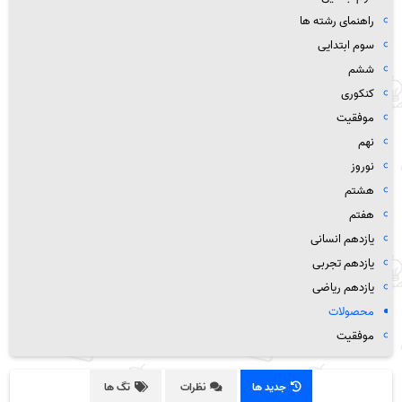
راهنمای رشته ها
سوم ابتدایی
ششم
کنکوری
موفقیت
نهم
نوروز
هشتم
هفتم
یازدهم انسانی
یازدهم تجربی
یازدهم ریاضی
محصولات
موفقیت
جدید ها
نظرات
تگ ها