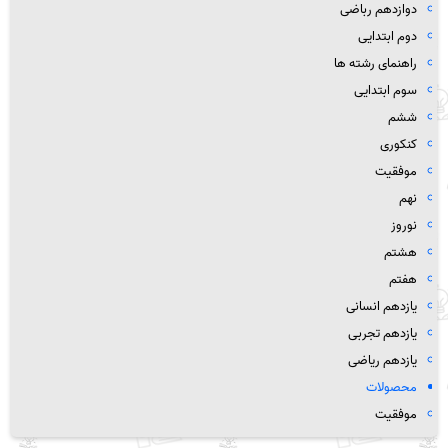
دوازدهم رباضی
دوم ابتدایی
راهنمای رشته ها
سوم ابتدایی
ششم
کنکوری
موفقیت
نهم
نوروز
هشتم
هفتم
یازدهم انسانی
یازدهم تجربی
یازدهم ریاضی
محصولات
موفقیت