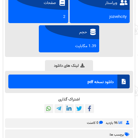
ویراستار
صفحات
2
jozvehcity
حجم
1.39 مگابایت
لینک های دانلود
دانلود نسخه pdf
اشتراک گذاری
96 بازدید
0 کامنت
برچسب ها: