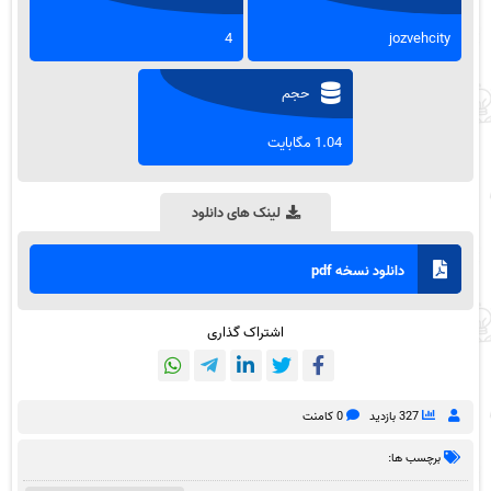
4
jozvehcity
حجم
1.04 مگابایت
لینک های دانلود
دانلود نسخه pdf
اشتراک گذاری
327 بازدید
0 کامنت
برچسب ها: