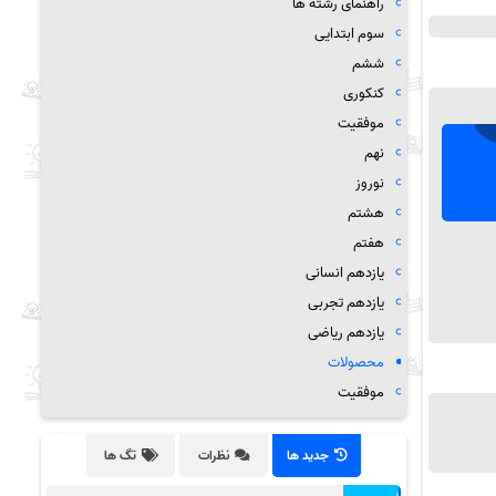
راهنمای رشته ها
سوم ابتدایی
ششم
کنکوری
موفقیت
نهم
نوروز
هشتم
هفتم
یازدهم انسانی
یازدهم تجربی
یازدهم ریاضی
محصولات
موفقیت
جدید ها
نظرات
تگ ها