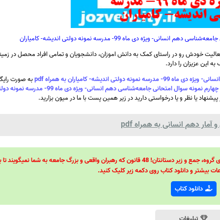
- ویژه دی ماه 99- مدرسه نمونه دولتی اندیشه- کامیاران
الیت خودش رو در راستای کمک به دانش اموزان، دانشجویان و تمامی افراد محصل در زمینه
ه این عزیزان را دارد.
اندیشه- کامیاران به همراه pdf
به صورت رایگان
سری صد و هشتاد و چهارم نمونه سوال امتحانی جامعه‌شناسی دهم انسانی- وی
یشنهاد یا نظر و یا درخواستی دارید در زیر همین پست با ما در میون بزارید.
مار دهم انسانی به همراه pdf
48 قانون قدرت! 48 فرمول برای تسلط کامل بر اطرافیانتان! 48 راه برای رهبری گروه، جمع و زیر دستانتان! 48 قانون که رهبران واقعی و بزرگ جامعه به شما نمیگ
ات بیشتر و دانلود کتاب روی دکمه زیر کلیک کنید.
دانلود کتاب
تبلیغات