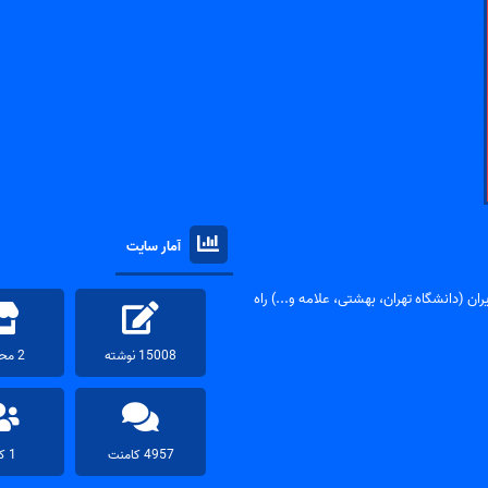
آمار سایت
ان (دانشگاه تهران، بهشتی، علامه و...) راه
15008 نوشته
2 محصول
4957 کامنت
1 کاربر