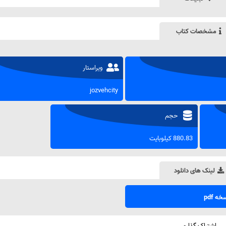
مشخصات کتاب
ویراستار
jozvehcity
حجم
880.83 کیلوبایت
لینک های دانلود
ه pdf
اشتراک گذاری