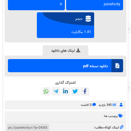
6
jozvehcity
حجم
1.81 مگابایت
لینک های دانلود
دانلود نسخه pdf
اشتراک گذاری
345 بازدید
0 کامنت
برچسب ها:
لینک کوتاه مطلب: