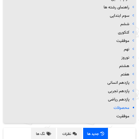
راهنمای رشته ها
سوم ابتدایی
ششم
کنکوری
موفقیت
نهم
نوروز
هشتم
هفتم
یازدهم انسانی
یازدهم تجربی
یازدهم ریاضی
محصولات
موفقیت
جدید ها
نظرات
تگ ها