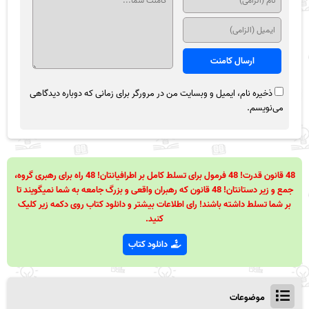
ذخیره نام، ایمیل و وبسایت من در مرورگر برای زمانی که دوباره دیدگاهی
می‌نویسم.
48 قانون قدرت! 48 فرمول برای تسلط کامل بر اطرافیانتان! 48 راه برای رهبری گروه،
جمع و زیر دستانتان! 48 قانون که رهبران واقعی و بزرگ جامعه به شما نمیگویند تا
بر شما تسلط داشته باشند! رای اطلاعات بیشتر و دانلود کتاب روی دکمه زیر کلیک
کنید.
دانلود کتاب
موضوعات