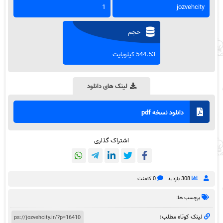
1
jozvehcity
حجم
544.53 کیلوبایت
لینک های دانلود
دانلود نسخه pdf
اشتراک گذاری
308 بازدید
0 کامنت
برچسب ها:
لینک کوتاه مطلب: