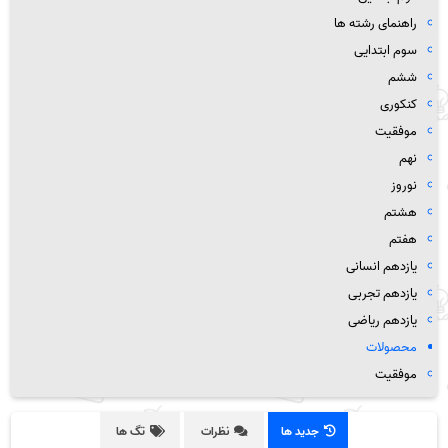
راهنمای رشته ها
سوم ابتدایی
ششم
کنکوری
موفقیت
نهم
نوروز
هشتم
هفتم
یازدهم انسانی
یازدهم تجربی
یازدهم ریاضی
محصولات
موفقیت
جدید ها
نظرات
تگ ها