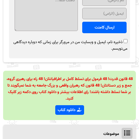
ذخیره نام، ایمیل و وبسایت من در مرورگر برای زمانی که دوباره دیدگاهی
می‌نویسم.
48 قانون قدرت! 48 فرمول برای تسلط کامل بر اطرافیانتان! 48 راه برای رهبری گروه،
جمع و زیر دستانتان! 48 قانون که رهبران واقعی و بزرگ جامعه به شما نمیگویند تا
بر شما تسلط داشته باشند! رای اطلاعات بیشتر و دانلود کتاب روی دکمه زیر کلیک
کنید.
دانلود کتاب
موضوعات