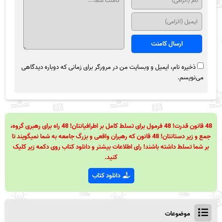
ذخیره نام، ایمیل و وبسایت من در مرورگر برای زمانی که دوباره دیدگاهی
می‌نویسم.
48 قانون قدرت! 48 فرمول برای تسلط کامل بر اطرافیانتان! 48 راه برای رهبری گروه،
جمع و زیر دستانتان! 48 قانون که رهبران واقعی و بزرگ جامعه به شما نمیگویند تا
بر شما تسلط داشته باشند! رای اطلاعات بیشتر و دانلود کتاب روی دکمه زیر کلیک
کنید.
دانلود کتاب
موضوعات