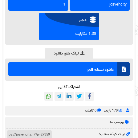
1
jozvehcity
حجم
1.38 مگابایت
لینک های دانلود
دانلود نسخه pdf
اشتراک گذاری
170 بازدید
0 کامنت
برچسب ها:
لینک کوتاه مطلب: