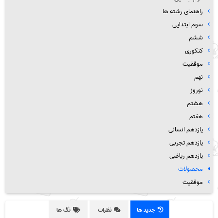
راهنمای رشته ها
سوم ابتدایی
ششم
کنکوری
موفقیت
نهم
نوروز
هشتم
هفتم
یازدهم انسانی
یازدهم تجربی
یازدهم ریاضی
محصولات
موفقیت
جدید ها
نظرات
تگ ها