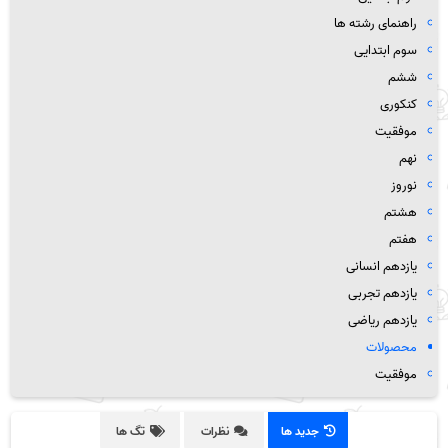
راهنمای رشته ها
سوم ابتدایی
ششم
کنکوری
موفقیت
نهم
نوروز
هشتم
هفتم
یازدهم انسانی
یازدهم تجربی
یازدهم ریاضی
محصولات
موفقیت
جدید ها
نظرات
تگ ها