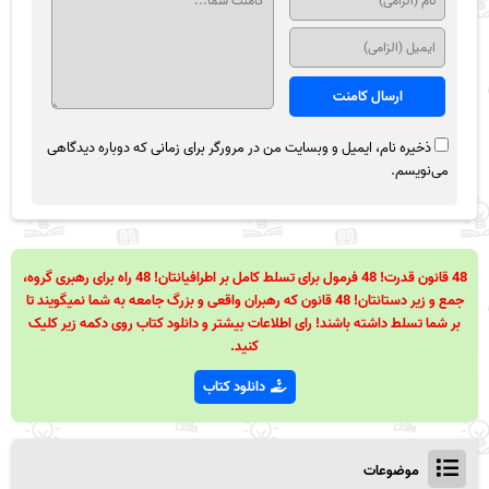
ذخیره نام، ایمیل و وبسایت من در مرورگر برای زمانی که دوباره دیدگاهی
می‌نویسم.
48 قانون قدرت! 48 فرمول برای تسلط کامل بر اطرافیانتان! 48 راه برای رهبری گروه،
جمع و زیر دستانتان! 48 قانون که رهبران واقعی و بزرگ جامعه به شما نمیگویند تا
بر شما تسلط داشته باشند! رای اطلاعات بیشتر و دانلود کتاب روی دکمه زیر کلیک
کنید.
دانلود کتاب
موضوعات