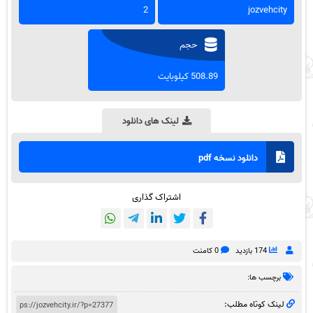
2
jozvehcity
حجم
508.89 کیلوبایت
لینک های دانلود
دانلود نسخه pdf
اشتراک گذاری
174 بازدید
0 کامنت
برچسب ها:
لینک کوتاه مطلب: