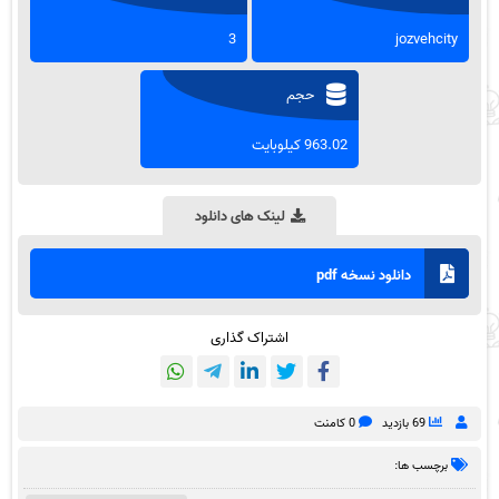
3
jozvehcity
حجم
963.02 کیلوبایت
لینک های دانلود
دانلود نسخه pdf
اشتراک گذاری
69 بازدید
0 کامنت
برچسب ها: