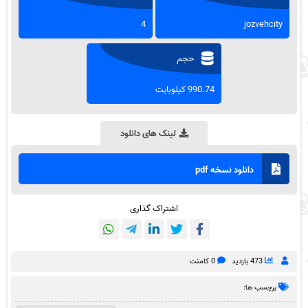
4
jozvehcity
حجم
990.74 کیلوبایت
لینک های دانلود
دانلود نسخه pdf
اشتراک گذاری
473 بازدید
0 کامنت
برچسب ها: