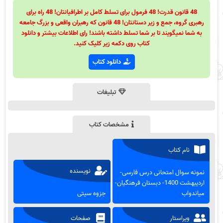
48 قانون قدرت! 48 فرمول برای تسلط کامل بر اطرافیانتان! 48 راه برای
رهبری گروه، جمع و زیر دستانتان! 48 قانون که رهبران واقعی و بزرگ جامعه
به شما نمیگویند تا بر شما تسلط داشته باشند! رای اطلاعات بیشتر و دانلود
کتاب روی دکمه زیر کلیک کنید.
دانلود کتاب
تبلیغات
مشخصات کتاب
نام کتاب
نویسنده
نمونه سوال امتحانی درس فارسی-
اردیبهشت 1400- دبستان فرهنگیان-
میاندواب
جزوه سیتی
ویراستار
صفحات