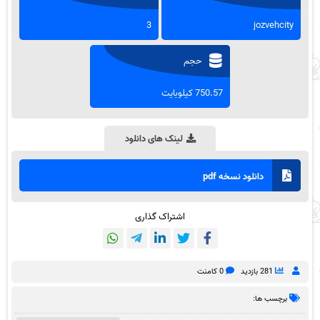
3
jozvehcity
حجم
750.57 کیلوبایت
لینک های دانلود
دانلود نسخه pdf
اشتراک گذاری
281 بازدید
0 کامنت
برچسب ها: