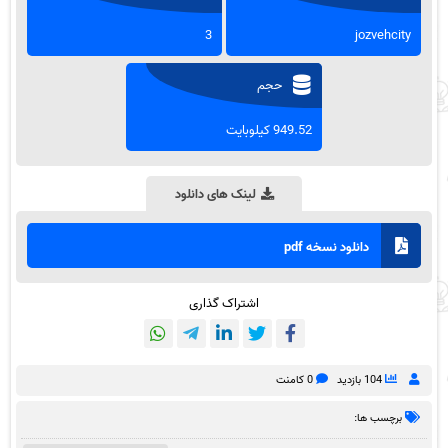
3
jozvehcity
حجم
949.52 کیلوبایت
لینک های دانلود
دانلود نسخه pdf
اشتراک گذاری
104 بازدید
0 کامنت
برچسب ها: